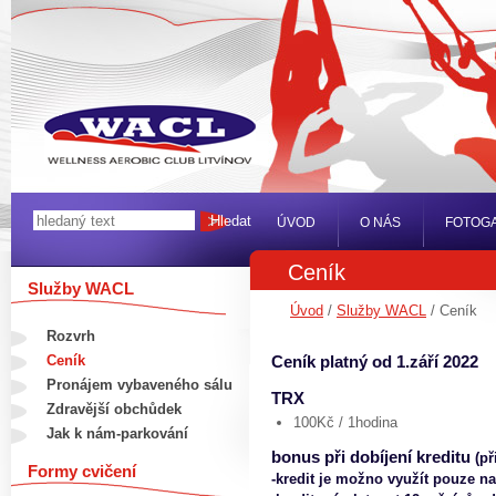
ÚVOD
O NÁS
FOTOGA
Ceník
Služby WACL
Úvod
/
Služby WACL
/ Ceník
Rozvrh
Ceník
Ceník platný od 1.září 2022
Pronájem vybaveného sálu
TRX
Zdravější obchůdek
100Kč / 1hodina
Jak k nám-parkování
bonus při dobíjení kreditu
(p
Formy cvičení
-kredit je možno využít pouze n