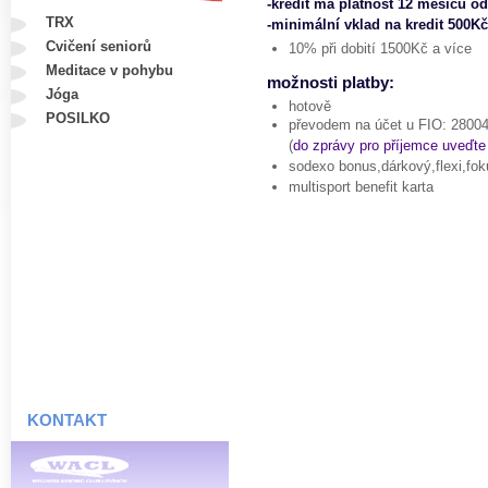
-kredit má platnost 12 měsíců o
TRX
-minimální vklad na kredit 500Kč
Cvičení seniorů
10% při dobití 1500Kč a více
Meditace v pohybu
možnosti platby:
Jóga
hotově
POSILKO
převodem na účet u FIO:
2800
(
do zprávy pro příjemce uveďte
sodexo bonus,dárkový,flexi,fok
multisport benefit karta
KONTAKT