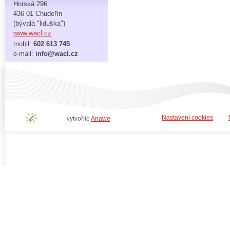
Horská 296
436 01 Chudeřín
(bývalá "liduška")
www.wacl.cz
mobil:
602 613 745
e-mail:
info@wacl.cz
Nastavení cookies
vytvořilo
Anawe