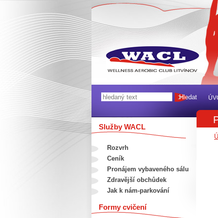
ÚV
P
Služby WACL
Ú
Rozvrh
Ceník
Pronájem vybaveného sálu
Zdravější obchůdek
Jak k nám-parkování
Formy cvičení