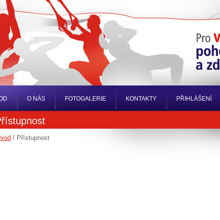
OD
O NÁS
FOTOGALERIE
KONTAKTY
PŘIHLÁŠENÍ
řístupnost
vod
/ Přístupnost