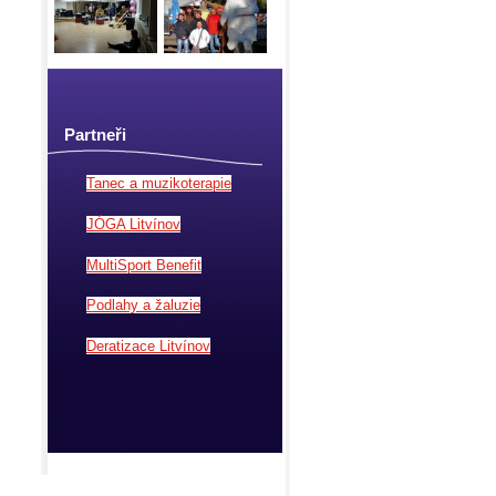
Partneři
Tanec a muzikoterapie
JÓGA Litvínov
MultiSport Benefit
Podlahy a žaluzie
Deratizace Litvínov