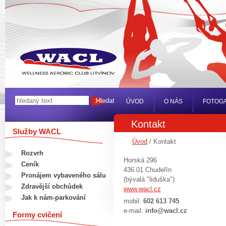
ÚVOD
O NÁS
FOTOGA
Kontakt
Služby WACL
Úvod
/ Kontakt
Rozvrh
Horská 296
Ceník
436 01 Chudeřín
Pronájem vybaveného sálu
(bývalá "liduška")
Zdravější obchůdek
www.wacl.cz
Jak k nám-parkování
mobil:
602 613 745
e-mail:
info@wacl.cz
Formy cvičení