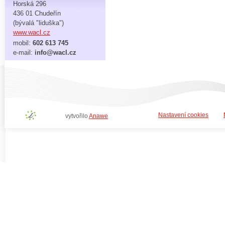
Horská 296
436 01 Chudeřín
(bývalá "liduška")
www.wacl.cz
mobil:
602 613 745
e-mail:
info@wacl.cz
Nastavení cookies
vytvořilo
Anawe