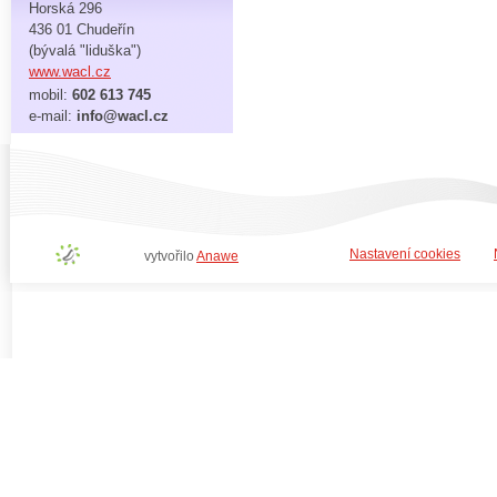
Horská 296
436 01 Chudeřín
(bývalá "liduška")
www.wacl.cz
mobil:
602 613 745
e-mail:
info@wacl.cz
Nastavení cookies
vytvořilo
Anawe