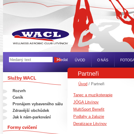
ÚVOD
O NÁS
FOTOGA
Partneři
Služby WACL
Úvod
/ Partneři
Rozvrh
Tanec a muzikoterapie
Ceník
JÓGA Litvínov
Pronájem vybaveného sálu
MultiSport Benefit
Zdravější obchůdek
Podlahy a žaluzie
Jak k nám-parkování
Deratizace Litvínov
Formy cvičení